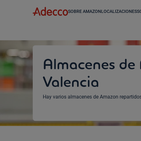
A rendering error occurred:
w.replaceAll is not a function
SOBRE AMAZON
LOCALIZACIONES
S
Almacenes de
Valencia
Hay varios almacenes de Amazon repartidos