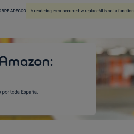
.
OBRE ADECCO
A rendering error occurred:
w.replaceAll is not a function
 Amazon:
 por toda España.