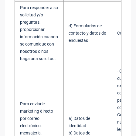
Para responder a su
solicitud y/o
preguntas,
d) Formularios de
proporcionar
contacto y datos de
Consenti
información cuando
encuestas
se comunique con
nosotros o nos
haga una solicitud.
- Consent
cuando la
exija obte
consentim
para la
Para enviarle
comerciali
marketing directo
Cumplimi
por correo
a) Datos de
nuestros 
electrónico,
identidad
legítimos
mensajería,
b) Datos de