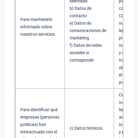
identidad
para la
b) Datos de
comerciali
contacto
Cumplimi
Para mantenerlo
e) Datos de
nuestros 
informado sobre
comunicaciones de
legítimos
nuestros servicios.
marketing
promocio
f) Datos de redes
nuestros 
sociales si
y servici
corresponde
no estem
obligados
el consen
por ley
Cumplimi
nuestros 
Para identificar qué
legítimos
empresas (personas
administr
jurídicas) han
nuestros 
c) Datos técnicos
interactuado con el
y proporc