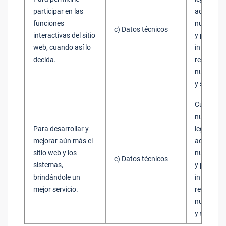
participar en las
administr
funciones
nuestros 
c) Datos técnicos
interactivas del sitio
y proporc
web, cuando así lo
informaci
decida.
relevante
nuestros 
y servicio
Cumplimi
nuestros 
Para desarrollar y
legítimos
mejorar aún más el
administr
sitio web y los
nuestros 
c) Datos técnicos
sistemas,
y proporc
brindándole un
informaci
mejor servicio.
relevante
nuestros 
y servicio