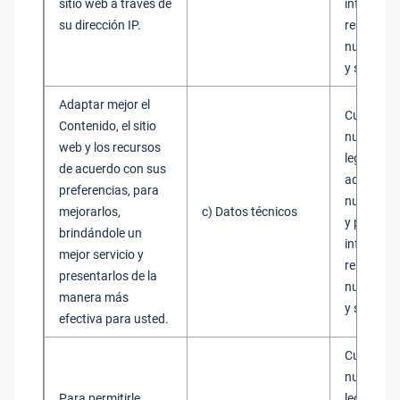
sitio web a través de
informaci
su dirección IP.
relevante
nuestros 
y servicio
Adaptar mejor el
Cumplimi
Contenido, el sitio
nuestros 
web y los recursos
legítimos
de acuerdo con sus
administr
preferencias, para
nuestros 
mejorarlos,
c) Datos técnicos
y proporc
brindándole un
informaci
mejor servicio y
relevante
presentarlos de la
nuestros 
manera más
y servicio
efectiva para usted.
Cumplimi
nuestros 
Para permitirle
legítimos