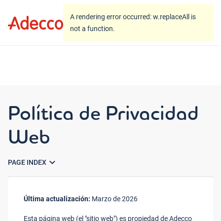
A rendering error occurred:
w.replaceAll is not a
A rendering error occurred:
w.replaceAll is
function
.
not a function
.
Política de Privacidad
Web
expand_more
PAGE INDEX
Última actualización:
Marzo de 2026
Esta página web (el "sitio web") es propiedad de Adecco