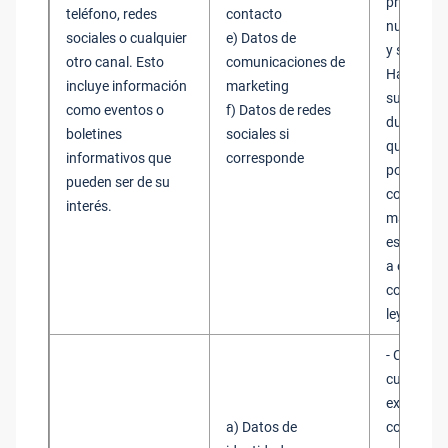
promocio
teléfono, redes
contacto
nuestros 
sociales o cualquier
e) Datos de
y servici
otro canal. Esto
comunicaciones de
Hasta el f
incluye información
marketing
suscripci
como eventos o
f) Datos de redes
durante e
boletines
sociales si
que haya
informativos que
corresponde
por recibi
pueden ser de su
comunica
interés.
marketing
estemos o
a obtener 
consentim
ley
- Consent
cuando la
exija obte
a) Datos de
consentim