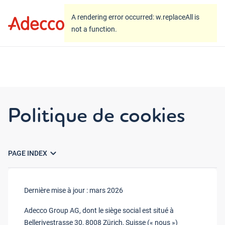
A rendering error occurred:
w.replaceAll is not a
A rendering error occurred:
w.replaceAll is
function
.
not a function
.
Politique de cookies
expand_more
PAGE INDEX
Dernière mise à jour : mars 2026
Adecco Group AG, dont le siège social est situé à
Bellerivestrasse 30, 8008 Zürich, Suisse (« nous »)