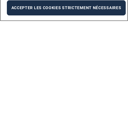
ACCEPTER LES COOKIES STRICTEMENT NÉCESSAIRES
À PROPOS D'AMAZON
LES SITES AMAZON
CONTACTEZ-NOUS
INFORMATIONS JURIDIQUES