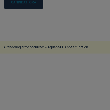
CANDIDATI ORA
A rendering error occurred:
w.replaceAll is not a function
.