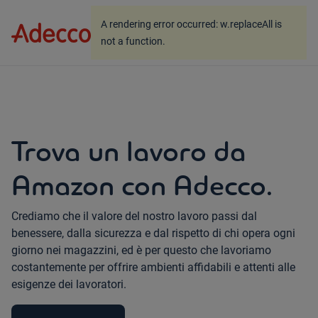
A rendering error occurred:
w.replaceAll is not a
A rendering error occurred:
w.replaceAll is
function
.
not a function
.
Trova un lavoro da
Amazon con Adecco.
Crediamo che il valore del nostro lavoro passi dal
benessere, dalla sicurezza e dal rispetto di chi opera ogni
giorno nei magazzini, ed è per questo che lavoriamo
costantemente per offrire ambienti affidabili e attenti alle
esigenze dei lavoratori.