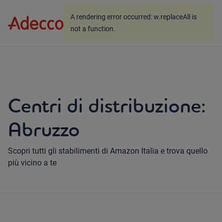
A rendering error occurred:
w.replaceAll is not a
A rendering error occurred:
w.replaceAll is
function
.
not a function
.
Centri di distribuzione:
Abruzzo
Scopri tutti gli stabilimenti di Amazon Italia e trova quello
più vicino a te