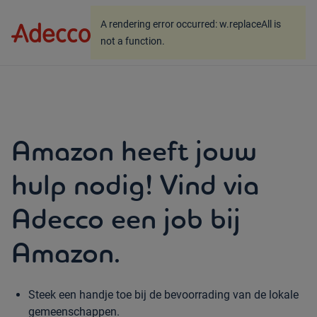
A rendering error occurred:
w.replaceAll is not a
A rendering error occurred:
w.replaceAll is
function
.
not a function
.
Amazon heeft jouw
hulp nodig! Vind via
Adecco een job bij
Amazon.
Steek een handje toe bij de bevoorrading van de lokale
gemeenschappen.